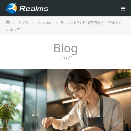
ホーム
BLOG
Amazon
Realms HPで月10万円稼ぐ！35歳男性
が迷わず「…
Blog
ブログ