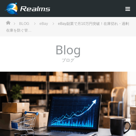
ホーム
BLOG
eBay
eBay副業で月10万円突破！在庫切れ・過剰
在庫を防ぐ管…
Blog
ブログ