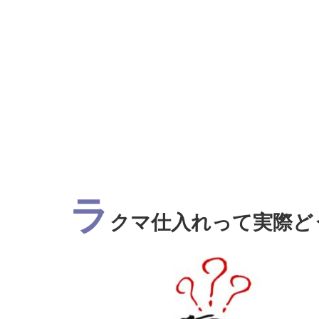
ラ
クマ仕入れって実際ど